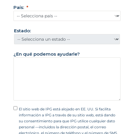
d
País:
o
s
U
Estado:
n
i
d
¿En qué podemos ayudarle?
o
s
+
1
El sitio web de IPG está alojado en EE. UU. Si facilita
información a IPG a través de su sitio web, está dando
su consentimiento para que IPG utilice cualquier dato
personal —incluidos la dirección postal, el correo
electrónico, el número de teléfono y el número de SMS