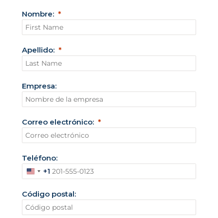
Nombre:
Apellido:
Empresa:
Correo electrónico:
Teléfono:
+1
E
s
Código postal:
t
a