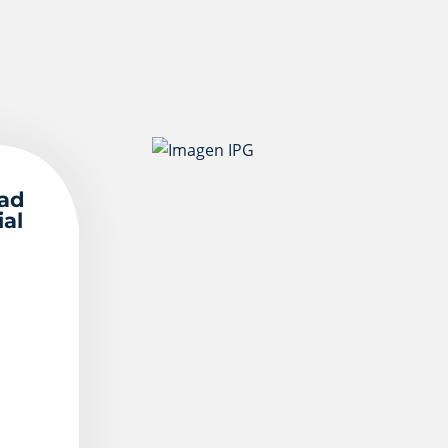
dad
ial