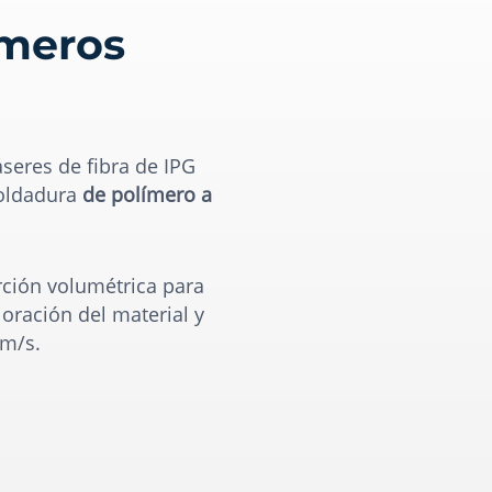
ímeros
áseres de fibra de IPG
soldadura
de polímero a
rción volumétrica para
loración del material y
 m/s.