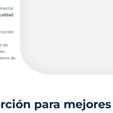
amental
calidad
.
conocido
e las
 en
iento de
rción para mejores