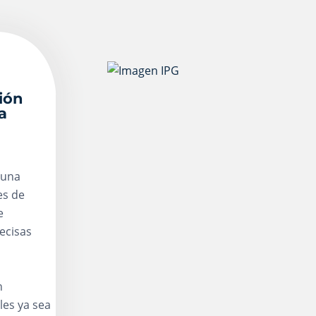
ión
a
 una
es de
e
ecisas
n
les ya sea