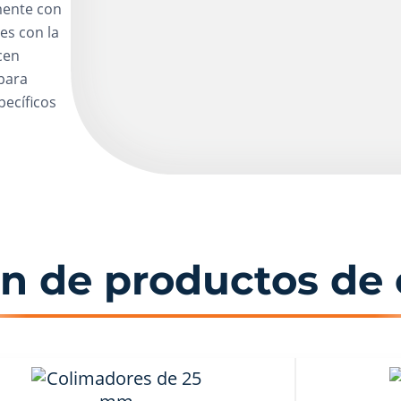
lmente con
es con la
cen
 para
pecíficos
n de productos de 