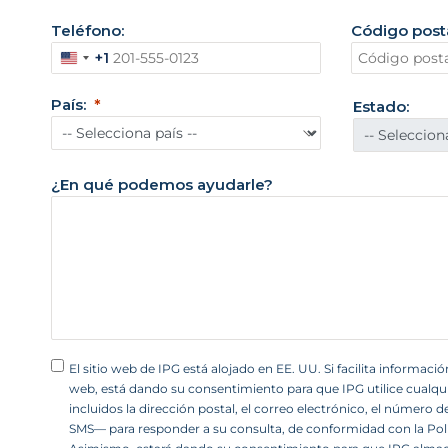
Teléfono:
Código posta
+1
E
s
País:
Estado:
t
a
d
¿En qué podemos ayudarle?
o
s
U
n
i
d
o
El sitio web de IPG está alojado en EE. UU. Si facilita información
s
web, está dando su consentimiento para que IPG utilice cualqu
+
incluidos la dirección postal, el correo electrónico, el número 
1
SMS— para responder a su consulta, de conformidad con la Polí