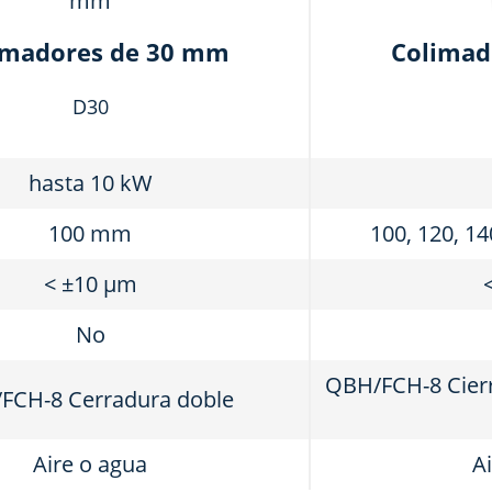
imadores de 30 mm
Colimad
D30
hasta 10 kW
100 mm
100, 120, 1
< ±10 μm
No
QBH/FCH-8 Cierr
FCH-8 Cerradura doble
Aire o agua
A