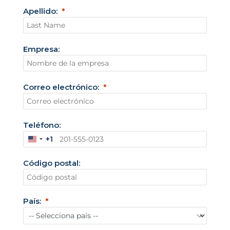
Apellido:
Empresa:
Correo electrónico:
Teléfono:
+1
E
s
Código postal:
t
a
d
o
País:
s
U
n