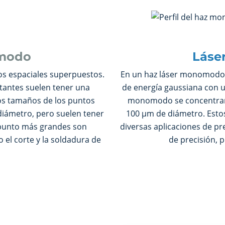
imodo
Láse
s espaciales superpuestos.
En un haz láser monomodo s
tantes suelen tener una
de energía gaussiana con u
os tamaños de los puntos
monomodo se concentran
diámetro, pero suelen tener
100 µm de diámetro. Est
punto más grandes son
diversas aplicaciones de pr
 el corte y la soldadura de
de precisión, 