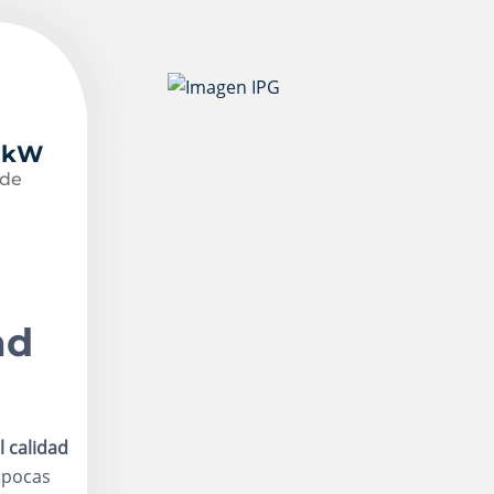
0 kW
 de
ad
l calidad
s pocas