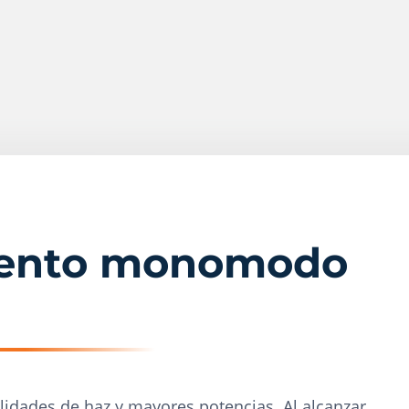
miento monomodo
dades de haz y mayores potencias. Al alcanzar