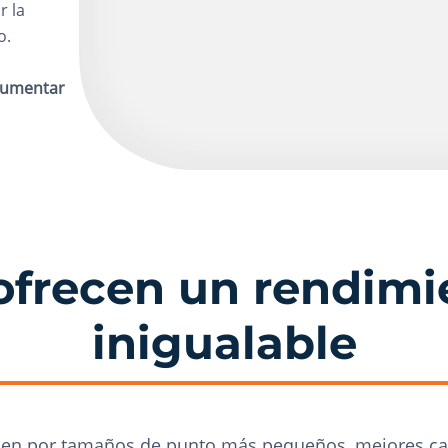
r la
o.
aumentar
G ofrecen un rendi
inigualable
nen por tamaños de punto más pequeños, mejores cali