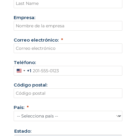
Empresa:
Correo electrónico:
Teléfono:
+1
E
s
Código postal:
t
a
d
País:
o
s
U
Estado:
n