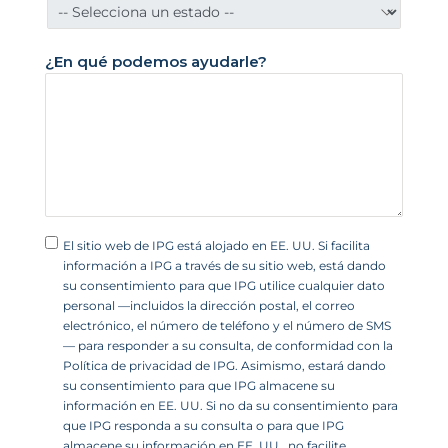
i
d
¿En qué podemos ayudarle?
o
s
+
1
El sitio web de IPG está alojado en EE. UU. Si facilita
información a IPG a través de su sitio web, está dando
su consentimiento para que IPG utilice cualquier dato
personal —incluidos la dirección postal, el correo
electrónico, el número de teléfono y el número de SMS
— para responder a su consulta, de conformidad con la
Política de privacidad de IPG. Asimismo, estará dando
su consentimiento para que IPG almacene su
información en EE. UU. Si no da su consentimiento para
que IPG responda a su consulta o para que IPG
almacene su información en EE. UU., no facilite