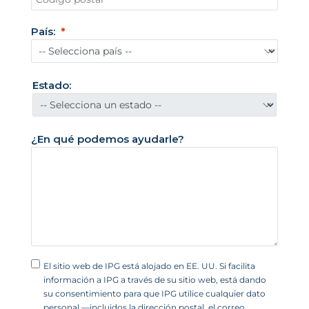
a
d
País:
o
s
U
Estado:
n
i
d
¿En qué podemos ayudarle?
o
s
+
1
El sitio web de IPG está alojado en EE. UU. Si facilita
información a IPG a través de su sitio web, está dando
su consentimiento para que IPG utilice cualquier dato
personal —incluidos la dirección postal, el correo