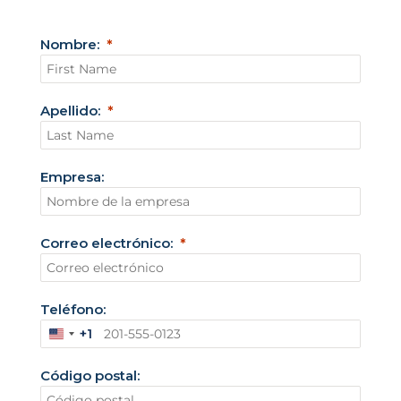
Nombre:
Apellido:
Empresa:
Correo electrónico:
Teléfono:
+1
E
s
Código postal:
t