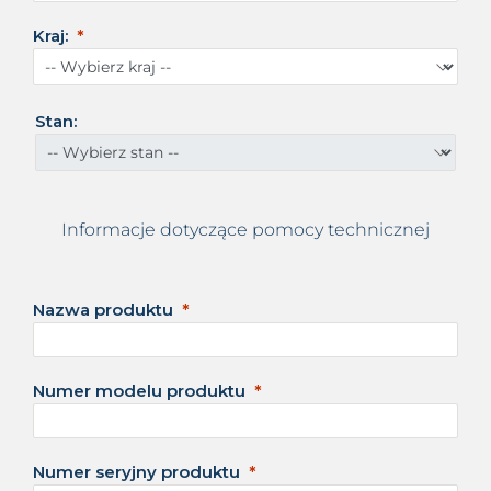
y
Z
Kraj:
j
e
d
n
Stan:
o
c
z
o
Informacje dotyczące pomocy technicznej
n
e
+
1
Nazwa produktu
Numer modelu produktu
Numer seryjny produktu