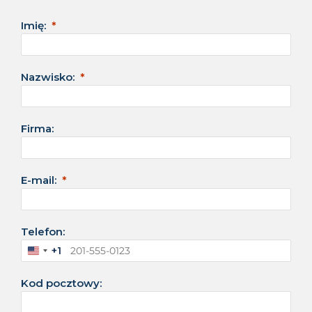
Imię:
Nazwisko:
Firma:
E-mail:
Telefon:
+1
S
t
Kod pocztowy:
a
n