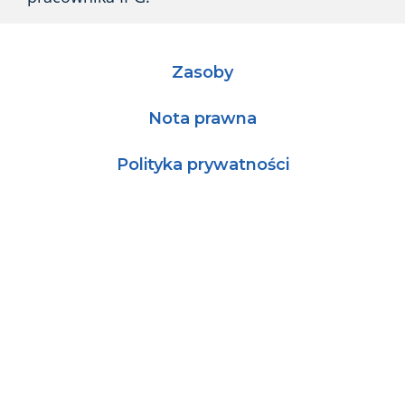
Zasoby
Nota prawna
Polityka prywatności
Polityka dotycząca plików cookie
Dane firmy
© 2026 IPG Photonics Corporation Wszelkie prawa
zastrzeżone.