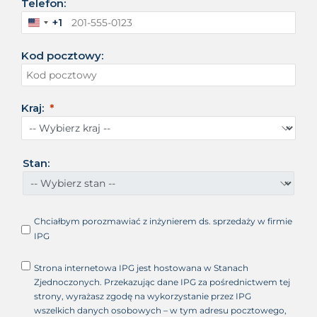
Telefon:
+1
S
t
Kod pocztowy:
a
n
y
Z
Kraj:
j
e
d
n
Stan:
o
c
z
o
Chciałbym porozmawiać z inżynierem ds. sprzedaży w firmie
n
IPG
e
+
Strona internetowa IPG jest hostowana w Stanach
1
Zjednoczonych. Przekazując dane IPG za pośrednictwem tej
strony, wyrażasz zgodę na wykorzystanie przez IPG
wszelkich danych osobowych – w tym adresu pocztowego,