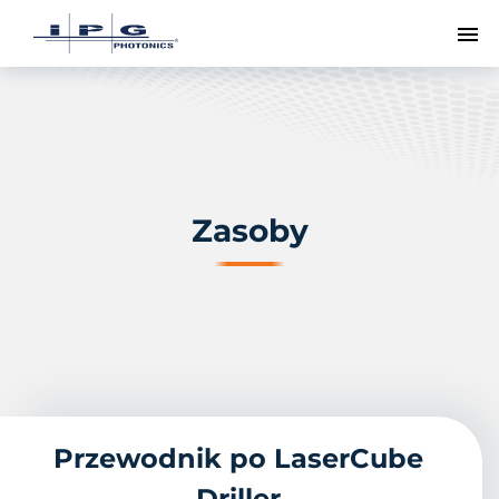
Pr
Zasoby
Przewodnik po LaserCube
Driller