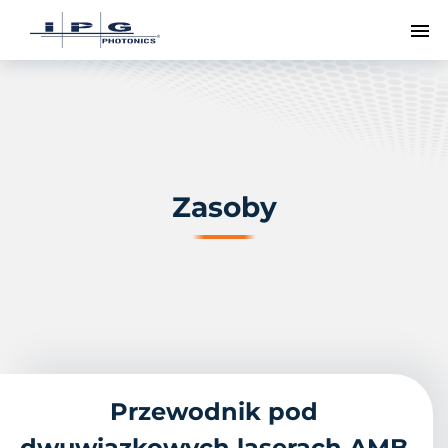
Pr
Zasoby
Przewodnik pod
dwuwiązkowych laserach AMB