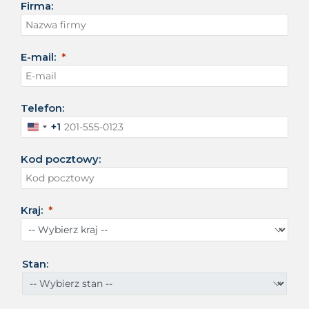
Firma:
E-mail:
Telefon:
+1
S
t
Kod pocztowy:
a
n
y
Z
Kraj:
j
e
d
n
Stan:
o
c
z