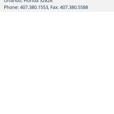
Orlando, Florida 32826
Phone: 407.380.1553, Fax: 407.380.5588
Toll Free: 1.800.34.LASER
https://www.lia.org/
Amerykański Instytut Norm Krajowych
ANSI Z136.1 - 2000, American National Standard
for the Safe Use of Lasers
(dostępny za pośrednictwem LIA)
Międzynarodowa Komisja Elektrotechniczna
IEC 60825-1, wydanie 1.2, 2001-08
Bezpieczeństwo urządzeń laserowych -
Część 1: Klasyfikacja urządzeń, wymagania i
instrukcja obsługi.
(dostępne za pośrednictwem LIA)
Sprzęt bezpieczeństwa laserowego