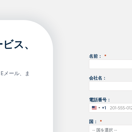
ービス、
名前：
、Eメール、ま
会社名：
電話番号：
+1
ア
メ
国：
リ