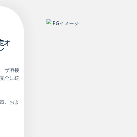
定オ
ン
ーザ溶接
完全に統
器、およ