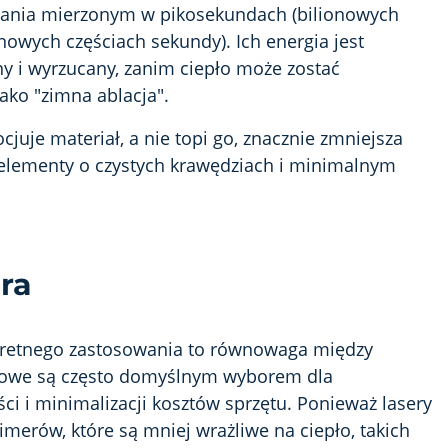
trwania mierzonym w pikosekundach (bilionowych
owych częściach sekundy). Ich energia jest
ny i wyrzucany, zanim ciepło może zostać
ako "zimna ablacja".
juje materiał, a nie topi go, znacznie zmniejsza
 elementy o czystych krawędziach i minimalnym
ra
kretnego zastosowania to równowaga między
ndowe są często domyślnym wyborem dla
 i minimalizacji kosztów sprzętu. Ponieważ lasery
limerów, które są mniej wrażliwe na ciepło, takich