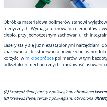
Obróbka materiałowa polimerów stanowi wyjątkow
medycznych. Wymaga formowania elementów z wyją
ciepło, przy jednoczesnym zachowaniu ich integral
Lasery stały się już niezastąpionymi narzędziami do
znakowania i teksturowania powierzchni w produkcj
korzyści w
mikroobróbce
polimerów, w tym bezdoty
odkształceń mechanicznych i możliwość usuwania m
(A)
Krawędź ślepej tarczy z poliwęglanu obrabianej
laser
(B)
Krawędź ślepej tarczy z poliwęglanu obrobiona
ultras