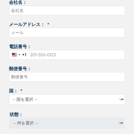
会社名：
メールアドレス：
電話番号：
+1
ア
メ
郵便番号：
リ
カ
合
衆
国：
国
+
1
状態：