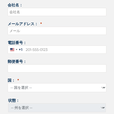
会社名：
メールアドレス：
電話番号：
+1
ア
メ
郵便番号：
リ
カ
合
衆
国：
国
+
1
状態：