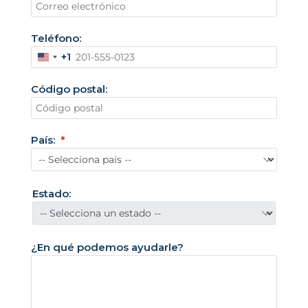
Teléfono:
+1
E
s
Código postal:
t
a
d
País:
o
s
U
Estado:
n
i
d
¿En qué podemos ayudarle?
o
s
+