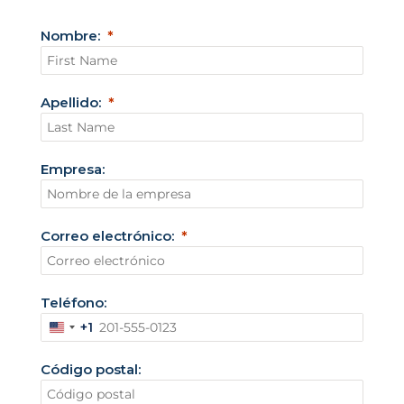
Nombre:
Apellido:
Empresa:
Correo electrónico:
Teléfono:
+1
E
s
Código postal:
t
a