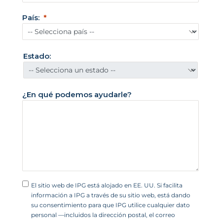
d
País:
o
s
U
Estado:
n
i
d
¿En qué podemos ayudarle?
o
s
+
1
El sitio web de IPG está alojado en EE. UU. Si facilita
información a IPG a través de su sitio web, está dando
su consentimiento para que IPG utilice cualquier dato
personal —incluidos la dirección postal, el correo