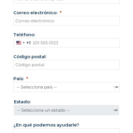
Correo electrónico:
Teléfono:
+1
E
s
Código postal:
t
a
d
País:
o
s
U
Estado:
n
i
d
¿En qué podemos ayudarle?
o