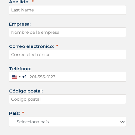
Apellido:
Empresa:
Correo electrónico:
Teléfono:
+1
E
s
Código postal:
t
a
d
o
País:
s
U
n