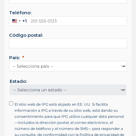
Teléfono:
+1
E
s
Código postal:
t
a
d
o
País:
s
U
n
i
Estado:
d
o
s
El sitio web de IPG está alojado en EE. UU. Si facilita
+
información a IPG a través de su sitio web, está dando su
1
consentimiento para que IPG utilice cualquier dato personal
—incluidos la dirección postal, el correo electrónico, el
número de teléfono y el número de SMS— para responder a
su consulta, de conformidad con la Política de privacidad de