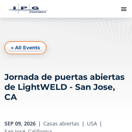
Me
« All Events
Jornada de puertas abiertas
de LightWELD - San Jose,
CA
SEP 09, 2026
|
Casas abiertas
|
USA
|
San José, California