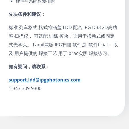
硬件与系统故障排除
先决条件和建议：
标准
列车
格式
格式将涵盖
LDD
配合 IPG
D33
2D高功
率
扫描仪
，
可选配
训练
模块，适用于摆动式或固定
式光学头。
Famil
兼容
IPG
扫描
软件
是
i
软件
ficial
，
以
及
用户提供的
焊接工艺
用于
prac
实践
焊接练习。
如有疑问，请联系：
support.ldd@ipgphotonics.com
1-343-309-9300