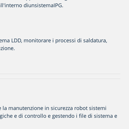
ll'interno di
un
sistema
IPG
.
stema LDD,
monitorare
i processi di saldatura,
uzione.
e la manutenzione in sicurezza
robot
sistemi
he e di controllo e gestendo i file di sistema e