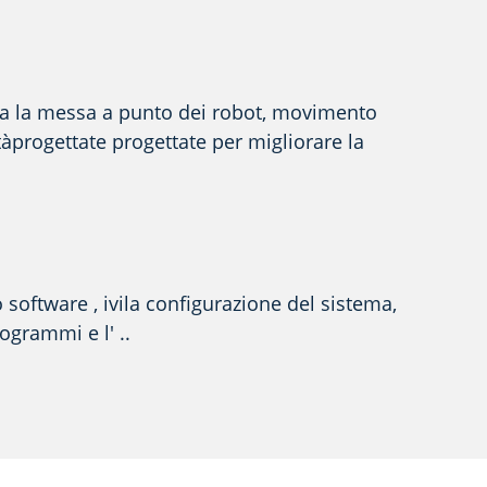
la
la messa a punto dei robot
,
movimento
tà
progettate
progettate per migliorare
la
o
software
, ivi
la
configurazione del sistema,
programmi e l'
.
.