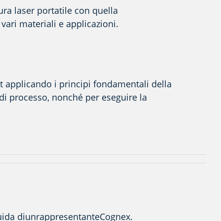
ura laser portatile con quella
vari materiali e applicazioni
.
t applicando i principi fondamentali della
 di processo
, nonché per eseguire la
uida di
un
rappresentante
Cognex
.