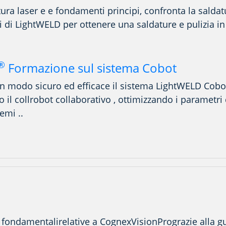
tura laser
e
e
fondamenti
principi
, confronta la saldat
i di LightWELD per
ottenere
una
saldature
e
pulizia
in
®
Formazione sul sistema Cobot
 in modo sicuro ed efficace il sistema LightWELD Cobo
o il
coll
robot collaborativo
, ottimizzando
i parametri
lemi
.
.
 fondamentali
relative a Cognex
VisionPro
grazie alla g