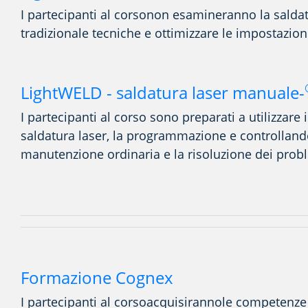
I partecipanti al corso
non
esamineranno
la salda
tradizionale
tecniche
e
ottimizzare
le impostazion
LightWELD - saldatura laser manuale-
I partecipanti al corso
sono preparati
a utilizzare
saldatura laser, la programmazione
e controlland
manutenzione ordinaria e la risoluzione dei prob
Formazione Cognex
I partecipanti al corso
acquisiranno
le competenze