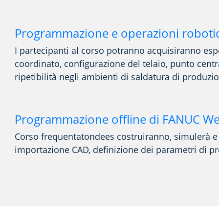
Programmazione e operazioni roboti
I partecipanti al corso
potranno
acquisiranno esp
coordinato
,
configurazione del telaio,
punto cent
ripetibilità
negli ambienti di saldatura di produzi
Programmazione offline di FANUC W
Corso
frequentato
n
dees
costruiranno
,
simulerà 
importazione CAD,
definizione dei parametri di p