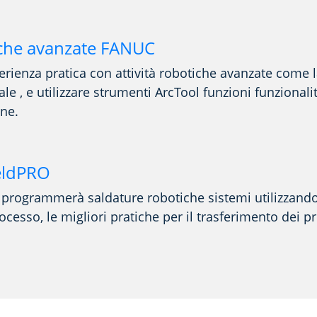
che avanzate FANUC
erienza pratica con
attività robotiche avanzate
come 
rale
,
e
utilizzare
strumenti
ArcTool
funzioni
funzionali
one.
eldPRO
e
programmerà
saldature robotiche
sistemi
utilizzand
rocesso
, le migliori pratiche per il trasferimento dei 