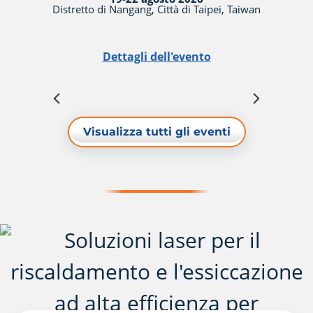
Distretto di Nangang, Città di Taipei, Taiwan
Dettagli dell'evento
Visualizza tutti gli eventi
Soluzioni di saldatura e pulizia
Laser YLS-ECO: I laser in fibra ad
Misura della saldatura laser in
laser LightWELD
alta potenza più efficienti
tempo reale