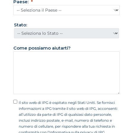
Paese:
U
n
i
Stato:
t
i
+
Come possiamo aiutarti?
1
Il sito web di IPG è ospitato negli Stati Uniti. Se fornisci
informazioni a IPG tramite il sito web di IPG, acconsenti
all’utilizzo da parte di IPG di qualsiasi dato personale,
inclusi indirizzo postale, e-mail, numero di telefono e
numero di cellulare, per rispondere alla tua richiesta in
conformità con l’Informativa sulla privacy di IPG.