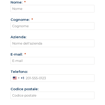
Nome:
Cognome:
Azienda:
E-mail:
Telefono:
+1
S
t
Codice postale:
a
t
i