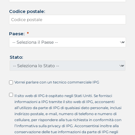
t
Codice postale:
a
t
i
U
Paese:
n
i
t
i
Stato:
+
1
Vorrei parlare con un tecnico commerciale IPG
Il sito web di IPG è ospitato negli Stati Uniti. Se fornisci
informazioni a IPG tramite il sito web di IPG, acconsenti
all’utilizzo da parte di IPG di qualsiasi dato personale, inclusi
indirizzo postale, e-mail, numero di telefono e numero di
cellulare, per rispondere alla tua richiesta in conformità con
l’Informativa sulla privacy di IPG. Acconsentirai inoltre alla
conservazione delle tue informazioni da parte di IPG negli