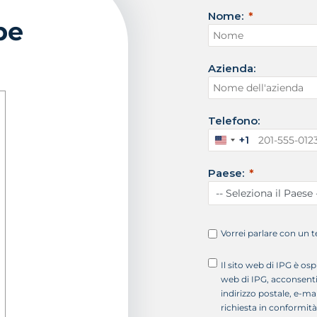
Nome:
be
Azienda:
Telefono:
+1
S
t
Paese:
a
t
i
U
n
Vorrei parlare con un
i
t
Il sito web di IPG è osp
i
web di IPG, acconsenti a
+
indirizzo postale, e-ma
1
richiesta in conformità