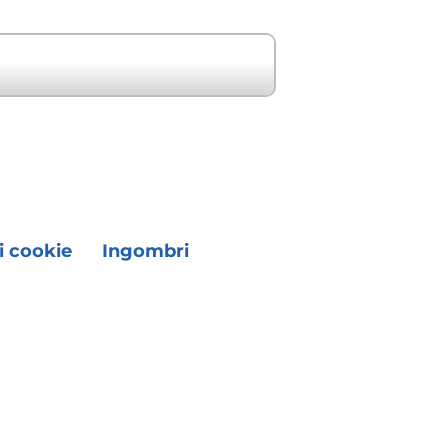
Prossimo evento "
i cookie
Ingombri
.