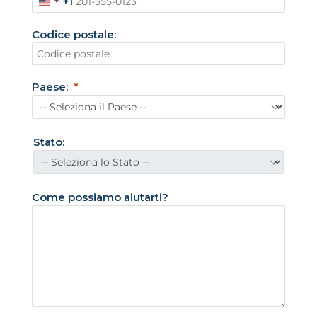
+1
S
t
Codice postale:
a
t
i
Paese:
U
n
i
Stato:
t
i
+
Come possiamo aiutarti?
1