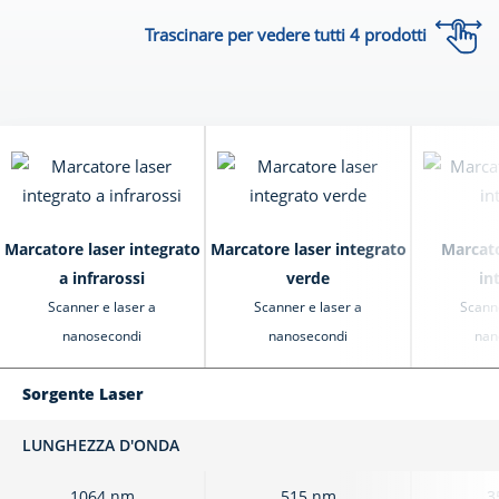
Trascinare per vedere tutti
4
prodotti
Marcatore laser integrato
Marcatore laser integrato
Marcato
a infrarossi
verde
in
Scanner e laser a
Scanner e laser a
Scanne
nanosecondi
nanosecondi
nan
Sorgente Laser
LUNGHEZZA D'ONDA
1064 nm
515 nm
3