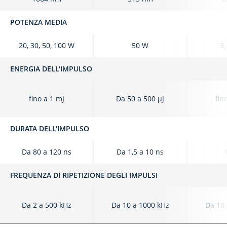
POTENZA MEDIA
20, 30, 50, 100 W
50 W
3,
ENERGIA DELL'IMPULSO
fino a 1 mJ
Da 50 a 500 μJ
fin
DURATA DELL'IMPULSO
Da 80 a 120 ns
Da 1,5 a 10 ns
FREQUENZA DI RIPETIZIONE DEGLI IMPULSI
Da 2 a 500 kHz
Da 10 a 1000 kHz
Da 10 