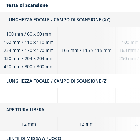
Testa Di Scansione
LUNGHEZZA FOCALE / CAMPO DI SCANSIONE (XY)
100 mm / 60 x 60 mm
163 mm / 110 x 110 mm
100 mm 
254 mm / 170 x 170 mm
165 mm / 115 x 115 mm
163 mm /
330 mm / 204 x 204 mm
250 mm /
420 mm / 300 x 300 mm
LUNGHEZZA FOCALE / CAMPO DI SCANSIONE (Z)
-
-
APERTURA LIBERA
12 mm
12 mm
9,
LENTE DI MESSA A FUOCO