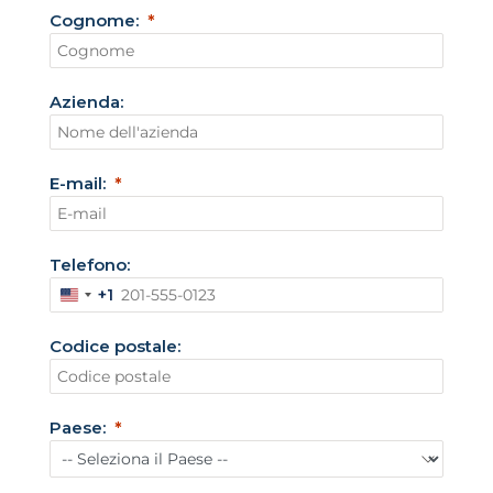
Cognome:
Azienda:
E-mail:
Telefono:
+1
S
t
Codice postale:
a
t
i
Paese:
U
n