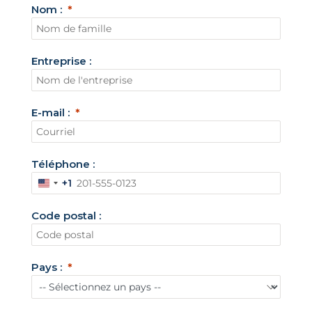
Nom :
Entreprise :
E-mail :
Téléphone :
+1
É
t
Code postal :
a
t
s
Pays :
-
U