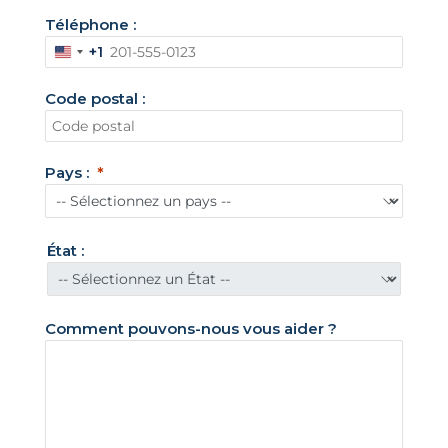
Téléphone :
+1
É
t
Code postal :
a
t
s
Pays :
-
U
n
État :
i
s
+
Comment pouvons-nous vous aider ?
1