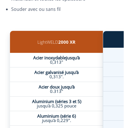
Souder avec ou sans fil
LightWELD
2000 XR
Acier inoxydablejusqu'à
0,313"
Acier galvanisé jusqu'à
0,313".
Acier doux jusqu'à
0.313"
A
Aluminium (séries 3 et 5)
jusqu'à 0,325 pouce
Aluminium (série 6)
jusqu'à 0,229".