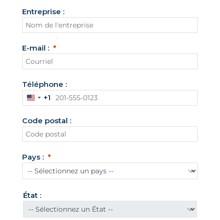
Entreprise :
E-mail :
Téléphone :
+1
É
t
Code postal :
a
t
s
Pays :
-
U
n
État :
i
s