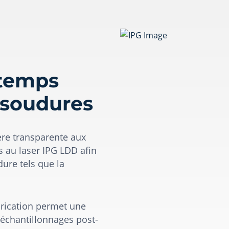
 temps
s soudures
ère transparente aux
 au laser IPG LDD afin
ure tels que la
rication permet une
t échantillonnages post-