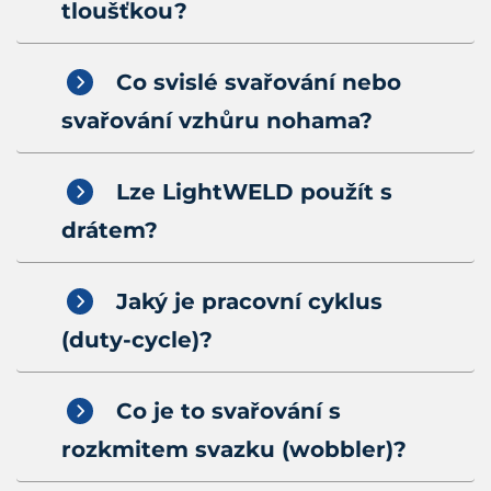
tloušťkou?
Co svislé svařování nebo
svařování vzhůru nohama?
Lze LightWELD použít s
drátem?
Jaký je pracovní cyklus
(duty-cycle)?
Co je to svařování s
rozkmitem svazku (wobbler)?