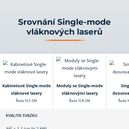
Srovnání Single-mode
vláknových laserů
Kabinetové Single-mode
Moduly se Single-mode
Sin
vláknové lasery
vláknovými lasery
dvousva
Řada YLS-SM
Řada YLR-SM
Řada 
KVALITA SVAZKU
2
M
< 1.1 (up to 2 kW)