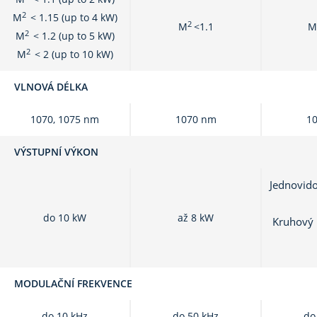
2
M
< 1.15 (up to 4 kW)
2
M
<1.1
M
2
M
< 1.2 (up to 5 kW)
2
M
< 2 (up to 10 kW)
VLNOVÁ DÉLKA
1070, 1075 nm
1070 nm
1
VÝSTUPNÍ VÝKON
Jednovido
do 10 kW
až 8 kW
Kruhový 
MODULAČNÍ FREKVENCE
do 10 kHz
do 50 kHz
do