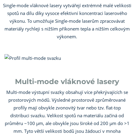
Single-mode vláknové lasery vytvářejí extrémně malé velikosti
spotů na dílu díky vysoce efektivní koncentraci laserového
výkonu. To umožňuje Single-mode laserům zpracovávat
materiály rychleji s nižším příkonem tepla a nižším celkovým
výkonem.
Multi-mode vláknové lasery
Multi-mode výstupní svazky obsahují více překrývajících se
prostorových módů. Výsledné prostorově zprůměrované
profily mají obvykle zvonovitý tvar nebo tzv. flat-top
distribuci svazku. Velikost spotů na materiálu začíná od
průměru ~100 µm, ale obvykle jsou široké od 200 µm do >1
mm. Tyto větší velikosti bodů jsou žádoucí v mnoha