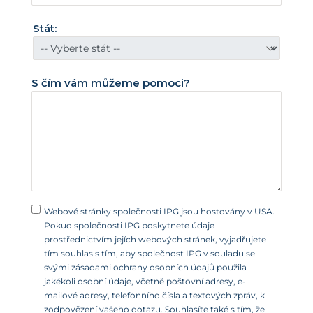
é
s
Stát:
t
á
t
S čím vám můžeme pomoci?
y
+
1
Webové stránky společnosti IPG jsou hostovány v USA.
Pokud společnosti IPG poskytnete údaje
prostřednictvím jejích webových stránek, vyjadřujete
tím souhlas s tím, aby společnost IPG v souladu se
svými zásadami ochrany osobních údajů použila
jakékoli osobní údaje, včetně poštovní adresy, e-
mailové adresy, telefonního čísla a textových zpráv, k
zodpovězení vašeho dotazu. Souhlasíte také s tím, že