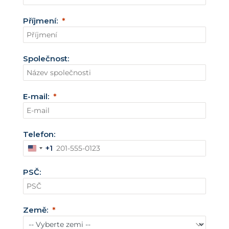
Příjmení:
Společnost:
E-mail:
Telefon:
+1
S
p
PSČ:
o
j
e
Země:
n