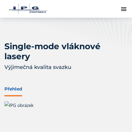
Př
Single-mode vláknové
lasery
Výjimečná kvalita svazku
Přehled