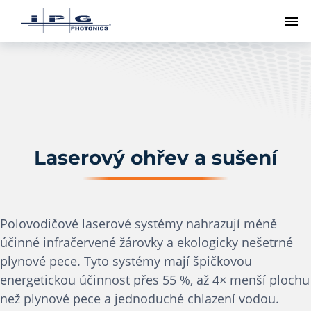
Př
Laserový ohřev a sušení
Polovodičové laserové systémy nahrazují méně
účinné infračervené žárovky a ekologicky nešetrné
plynové pece. Tyto systémy mají špičkovou
energetickou účinnost přes 55 %, až 4× menší plochu
než plynové pece a jednoduché chlazení vodou.