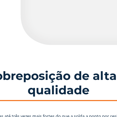
reposição de alta 
qualidade
as até três vezes mais fortes do que a solda a ponto por res