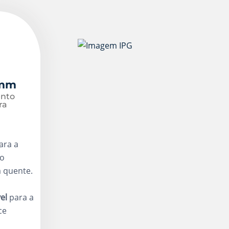
 mm
nto
ra
ara a
mo
a quente.
vel
para a
ce