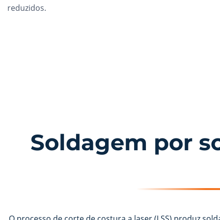
reduzidos.
Soldagem por sob
O processo de corte de costura a laser (LSS) produz sold