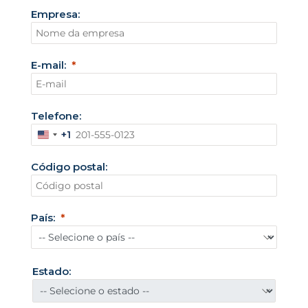
Empresa:
E-mail:
Telefone:
+1
E
s
Código postal:
t
a
d
País:
o
s
U
Estado:
n
i