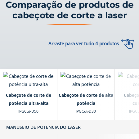
Comparação de produtos de
cabeçote de corte a laser
Arraste para ver tudo
4
produtos
Cabeçote de corte de
Cabeçote de corte de alta
Cabeço
potência ultra-alta
potência
co
IPGCut-D50
IPGCut-D30
IPGC
MANUSEIO DE POTÊNCIA DO LASER