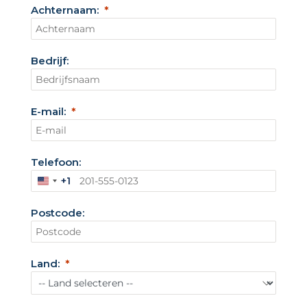
Achternaam:
Bedrijf:
E-mail:
Telefoon:
+1
V
e
Postcode:
r
e
n
Land:
i
g