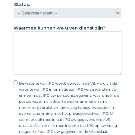
d
Status:
e
S
t
Waarmee kunnen we u van dienst zijn?
a
t
e
n
+
1
De website van IPG wordt gehost in de VS. Als u via de
website van IPG informatie aan IPG verstrekt, stemt u
ermee in dat IPG uw persoonsgegevens, waaronder uw
postadres, e-mailadres, telefoonnummer en sms-
nummer, gebruikt om uw vraag te beantwoorden in
overeenstemming met het privacybeleid van IPG. U
stemt er ook mee in dat IPG uw gegevens in de VS
opslaat. Als u er niet mee instemt dat IPG op uw vraag
reageert of dat IPG uw gegevens in de VS opslaat,