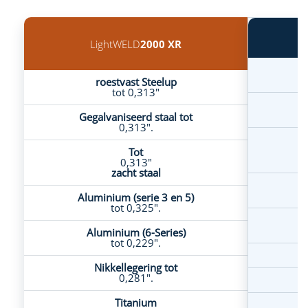
LightWELD
2000 XR
roestvast Steelup
tot 0,313"
G
Gegalvaniseerd staal tot
0,313".
Tot
0,313"
zacht staal
Aluminium (serie 3 en 5)
tot 0,325".
Aluminium (6-Series)
tot 0,229".
Nikkellegering tot
0,281".
Titanium