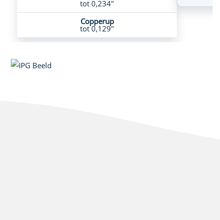
tot 0,234"
Copperup
tot 0,129"