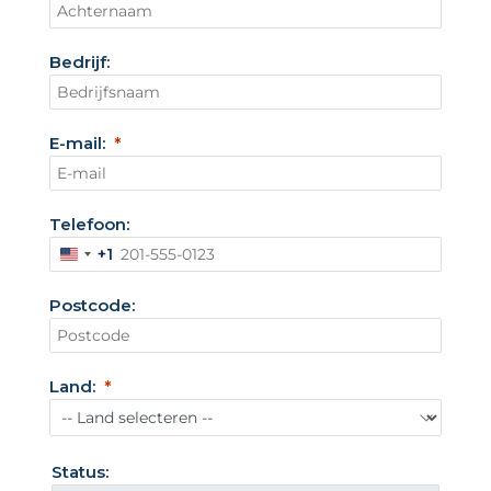
Bedrijf:
E-mail:
Telefoon:
+1
V
e
Postcode:
r
e
n
Land:
i
g
d
Status:
e