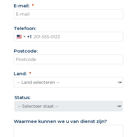
E-mail:
Telefoon:
+1
V
e
Postcode:
r
e
n
Land:
i
g
d
Status:
e
S
t
Waarmee kunnen we u van dienst zijn?
a
t