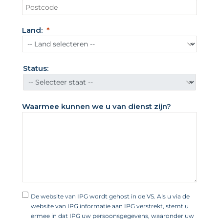
e
n
Land:
i
g
d
Status:
e
S
t
Waarmee kunnen we u van dienst zijn?
a
t
e
n
+
1
De website van IPG wordt gehost in de VS. Als u via de
website van IPG informatie aan IPG verstrekt, stemt u
ermee in dat IPG uw persoonsgegevens, waaronder uw