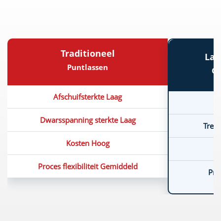
Traditioneel
Las
Puntlassen
Ov
Afschuifsterkte Laag
Af
Dwarsspanning sterkte Laag
Trek
Kosten Hoog
Proces flexibiliteit Gemiddeld
Pro