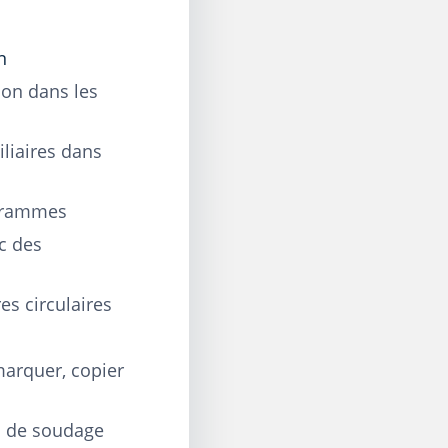
n
ion dans les
liaires dans
ogrammes
c des
es circulaires
marquer, copier
s de soudage