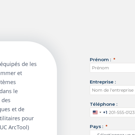
Prénom :
 équipés
de
les
rammer et
stèmes
Entreprise :
dans le
t des
Téléphone :
ques et de
+1
É
tilitaires pour
t
NUC ArcTool)
Pays :
a
t