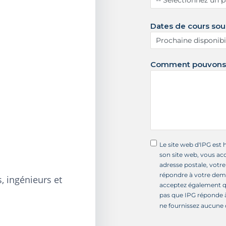
s
-
Dates de cours sou
U
n
i
s
Comment pouvons-
+
1
Le site web d'IPG est 
son site web, vous ac
adresse postale, votr
répondre à votre dema
, ingénieurs et
acceptez également qu
pas que IPG réponde 
ne fournissez aucune 