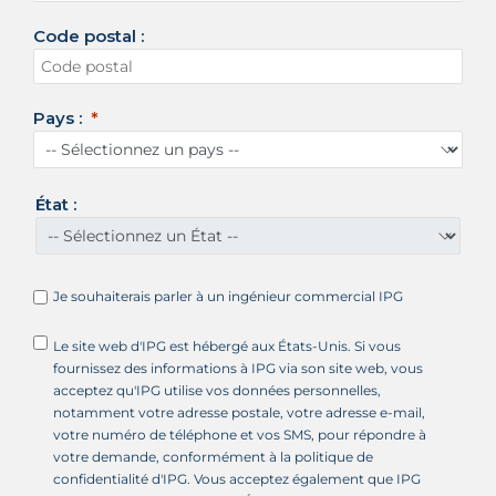
t
Code postal :
a
t
s
-
Pays :
U
n
i
s
État :
+
1
Je souhaiterais parler à un ingénieur commercial IPG
Le site web d'IPG est hébergé aux États-Unis. Si vous
fournissez des informations à IPG via son site web, vous
acceptez qu'IPG utilise vos données personnelles,
notamment votre adresse postale, votre adresse e-mail,
votre numéro de téléphone et vos SMS, pour répondre à
votre demande, conformément à la politique de
confidentialité d'IPG. Vous acceptez également que IPG