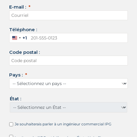
E-mail :
Téléphone :
+1
É
t
Code postal :
a
t
s
-
Pays :
U
n
i
s
État :
+
1
Je souhaiterais parler à un ingénieur commercial IPG