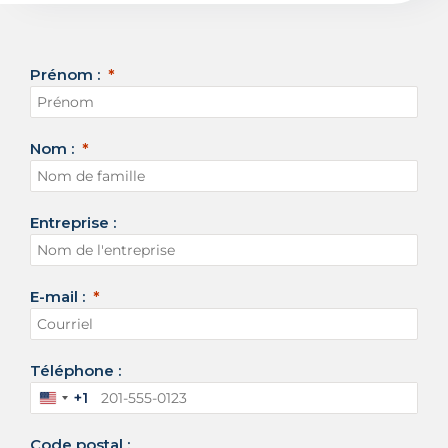
Prénom :
Nom :
Entreprise :
E-mail :
Téléphone :
+1
É
t
Code postal :
a