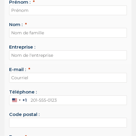
Prénom :
Nom :
Entreprise :
E-mail :
Téléphone :
+1
É
t
Code postal :
a
t
s
-