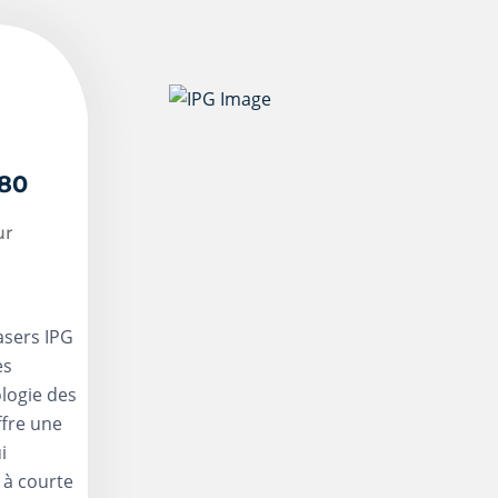
980
ur
asers IPG
es
logie des
ffre une
i
 à courte