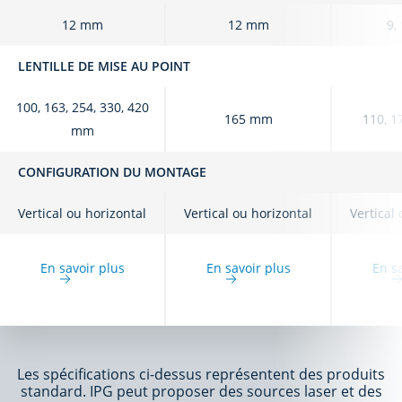
12 mm
12 mm
9,
LENTILLE DE MISE AU POINT
100, 163, 254, 330, 420
165 mm
110, 1
mm
CONFIGURATION DU MONTAGE
Vertical ou horizontal
Vertical ou horizontal
Vertical
En savoir plus
En savoir plus
En s
Les spécifications ci-dessus représentent des produits
standard. IPG peut proposer des sources laser et des