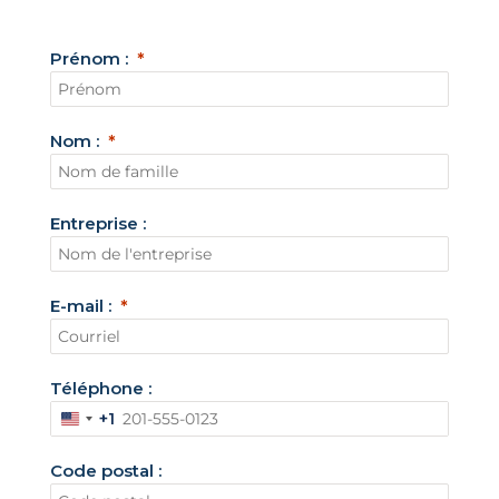
Prénom :
Nom :
Entreprise :
E-mail :
Téléphone :
+1
É
t
Code postal :
a