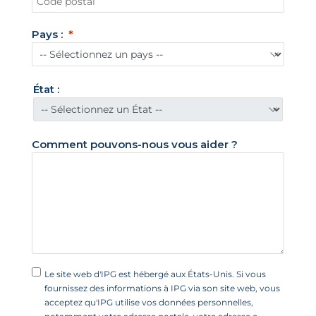
t
s
Pays :
-
U
n
État :
i
s
+
Comment pouvons-nous vous aider ?
1
Le site web d'IPG est hébergé aux États-Unis. Si vous
fournissez des informations à IPG via son site web, vous
acceptez qu'IPG utilise vos données personnelles,