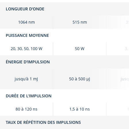
LONGUEUR D'ONDE
1064 nm
515 nm
3
PUISSANCE MOYENNE
20, 30, 50, 100 W
50 W
3,
ÉNERGIE D'IMPULSION
jusqu'à 1 mJ
50 à 500 μJ
jusq
DURÉE DE L'IMPULSION
80 à 120 ns
1,5 à 10 ns
TAUX DE RÉPÉTITION DES IMPULSIONS