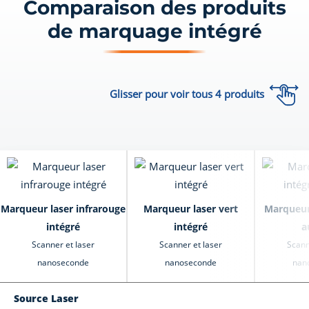
Comparaison des produits
de marquage intégré
Glisser pour voir tous
4
produits
Marqueur laser infrarouge
Marqueur laser vert
Marqueur 
intégré
intégré
a
Scanner et laser
Scanner et laser
Scann
nanoseconde
nanoseconde
nan
Source Laser